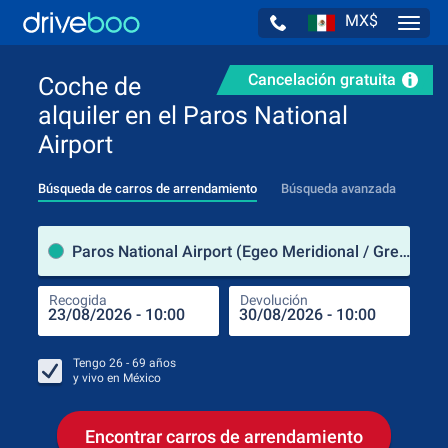
MX$
Navig
Cancelación gratuita
Coche de
alquiler en el Paros National
Airport
Búsqueda de carros de arrendamiento
Búsqueda avanzada
luga
Paros National Airport (Egeo Meridional / Grecia)
Recogida
Devolución
Luga
Rec
Tengo
26 - 69
años
y vivo en
México
Encontrar carros de arrendamiento