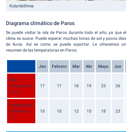
Kolymbithres
Diagrama climático de Paros
Se puede visitar la isla de Paros durante todo el año, ya que el
clima es suave. Puede esperar muchas horas de sol y pocos días
de lluvia. Así es como se puede soportar. Le ofrecemos un
resumen de las temperaturas en Paros:
Jan
Febrero
Mar
Abr
Mayo
Jun
Ju
Max.
Temperatura
17
17
18
19
23
26
2
en °C
Temperatura
mínima en
10
10
12
15
18
23
2
°C