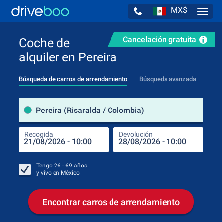
MX$
Navig
Cancelación gratuita
Coche de
alquiler en Pereira
Búsqueda de carros de arrendamiento
Búsqueda avanzada
luga
Pereira (Risaralda / Colombia)
Recogida
Devolución
Luga
Rec
Tengo
26 - 69
años
y vivo en
México
Encontrar carros de arrendamiento