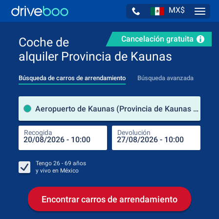
MX$
Navig
Cancelación gratuita
Coche de
alquiler Provincia de Kaunas
Búsqueda de carros de arrendamiento
Búsqueda avanzada
luga
Aeropuerto de Kaunas (Provincia de Kaunas / Lituania)
Recogida
Devolución
Luga
Rec
Tengo
26 - 69
años
y vivo en
México
Encontrar carros de arrendamiento