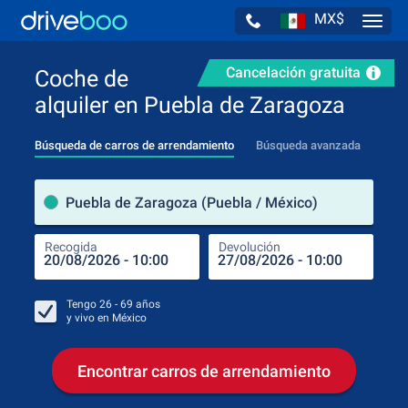
MX$
Navig
Cancelación gratuita
Coche de
alquiler en Puebla de Zaragoza
Búsqueda de carros de arrendamiento
Búsqueda avanzada
luga
Puebla de Zaragoza (Puebla / México)
Recogida
Devolución
Luga
Rec
Tengo
26 - 69
años
y vivo en
México
Encontrar carros de arrendamiento