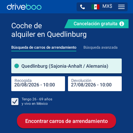
MX$
Navig
Cancelación gratuita
Coche de
alquiler en Quedlinburg
Búsqueda de carros de arrendamiento
Búsqueda avanzada
luga
Quedlinburg (Sajonia-Anhalt / Alemania)
Recogida
Devolución
Luga
Rec
Tengo
26 - 69
años
y vivo en
México
Encontrar carros de arrendamiento