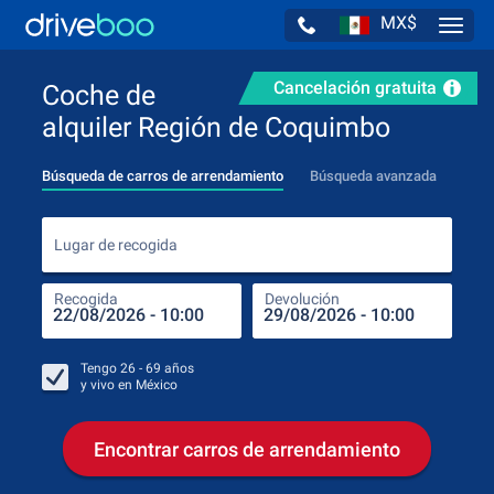
MX$
Navig
Cancelación gratuita
Coche de
alquiler Región de Coquimbo
Búsqueda de carros de arrendamiento
Búsqueda avanzada
Luga
Lugar de recogida
Recogida
Devolución
Luga
Rec
Tengo
26 - 69
años
y vivo en
México
Encontrar carros de arrendamiento