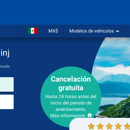
MX$
Modelos de vehículos
inj
nzada
Cancelación
lugar de arrendamiento
gratuita
Hasta 24 horas antes del
Lugar de devolución
inicio del periodo de
arrendamiento.
Más información.
Recogida
Devolución