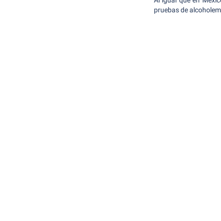
Al igual que en Méxic
pruebas de alcoholemi