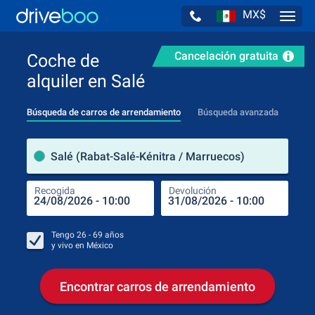
MX$
Navig
Cancelación gratuita
Coche de
alquiler en Salé
Búsqueda de carros de arrendamiento
Búsqueda avanzada
luga
Salé (Rabat-Salé-Kénitra / Marruecos)
Recogida
Devolución
Luga
Rec
Tengo
26 - 69
años
y vivo en
México
Encontrar carros de arrendamiento