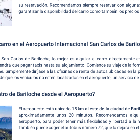
su reservación. Recomendamos siempre reservar con algunas
garantizar la disponibilidad del carro como también los precio
arro en el Aeropuerto Internacional San Carlos de Baril
l San Carlos de Bariloche, lo mejor es alquilar el carro directamente
tendrá que pagar taxis hasta su alojamiento. Comience su viaje de la for
he. Simplemente diríjase a las oficinas de renta de autos ubicadas en la 
de que los vehículos no estén localizados en el aeropuerto, un servicio de 
ntro de Bariloche desde el Aeropuerto?
El aeropuerto está ubicado
15 km al este de la ciudad de Bari
aproximadamente unos 20 minutos. Recomendamos alquila
aeropuerto, para poder tener más flexibilidad y libertad a la h
También puede coger el autobus número 72, que lo dejará en el 