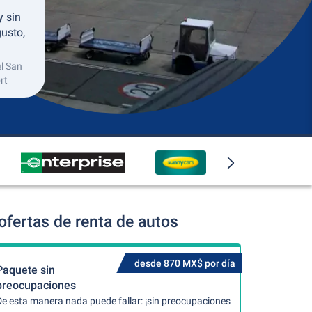
y sin
usto,
el San
rt
ofertas de renta de autos
desde 870 MX$ por día
Paquete sin
preocupaciones
De esta manera nada puede fallar: ¡sin preocupaciones