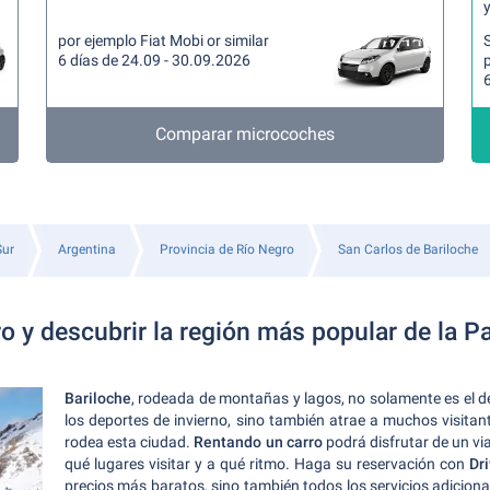
y
por ejemplo Fiat Mobi or similar
6 días de 24.09 - 30.09.2026
p
6
Comparar microcoches
Sur
Argentina
Provincia de Río Negro
San Carlos de Bariloche
ro y descubrir la región más popular de la P
Bariloche
, rodeada de montañas y lagos, no solamente es el 
los deportes de invierno, sino también atrae a muchos visitan
rodea esta ciudad.
Rentando un carro
podrá disfrutar de un vi
qué lugares visitar y a qué ritmo. Haga su reservación con
Dr
precios más baratos, sino también todos los servicios adicional