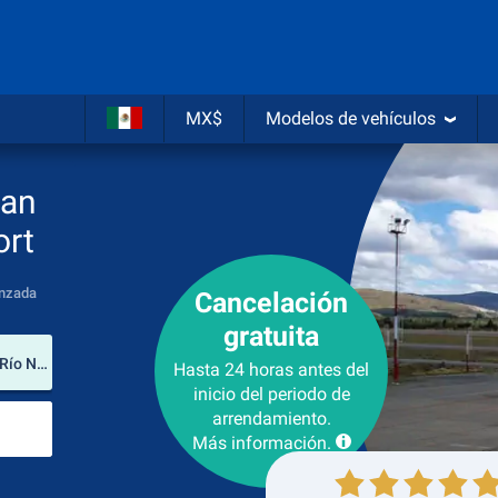
MX$
Modelos de vehículos
San
ort
nzada
Cancelación
gratuita
lugar de arrendamiento
San Carlos de Bariloche Airport (Provincia de Río Negro / Argentina)
Hasta 24 horas antes del
inicio del periodo de
Lugar de devolución
arrendamiento.
Más información.
Recogida
Devolución