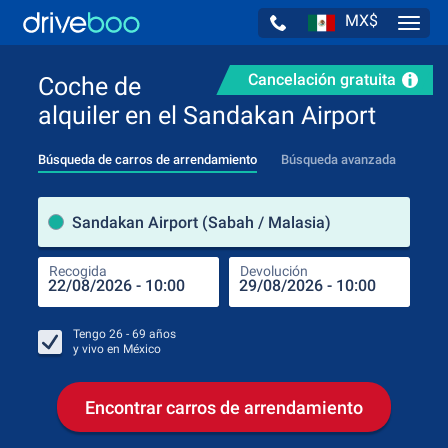
MX$
Navig
Cancelación gratuita
Coche de
alquiler en el Sandakan Airport
Búsqueda de carros de arrendamiento
Búsqueda avanzada
luga
Sandakan Airport (Sabah / Malasia)
Recogida
Devolución
Luga
Rec
Tengo
26 - 69
años
y vivo en
México
Encontrar carros de arrendamiento