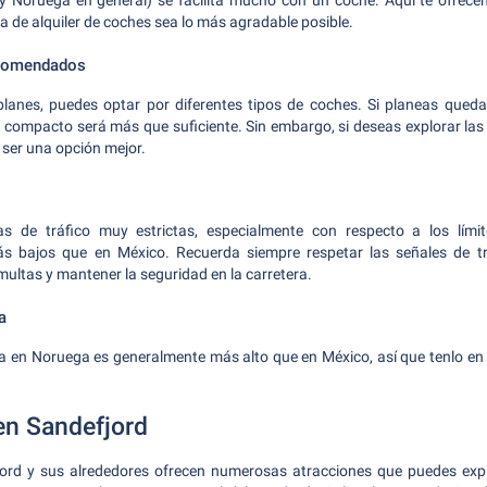
(y Noruega en general) se facilita mucho con un coche. Aquí te ofrec
a de alquiler de coches sea lo más agradable posible.
ecomendados
lanes, puedes optar por diferentes tipos de coches. Si planeas quedar
 compacto será más que suficiente. Sin embargo, si deseas explorar la
 ser una opción mejor.
s de tráfico muy estrictas, especialmente con respecto a los límit
 bajos que en México. Recuerda siempre respetar las señales de trá
multas y mantener la seguridad en la carretera.
a
ina en Noruega es generalmente más alto que en México, así que tenlo en c
en Sandefjord
ord y sus alrededores ofrecen numerosas atracciones que puedes exp