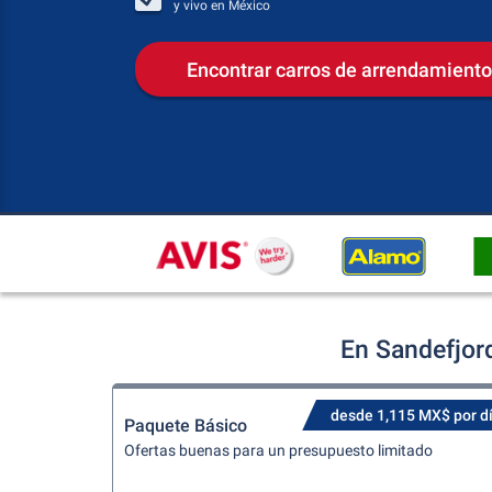
y vivo en
México
Encontrar carros de arrendamiento
En Sandefjor
desde 1,115 MX$ por d
Paquete Básico
Ofertas buenas para un presupuesto limitado