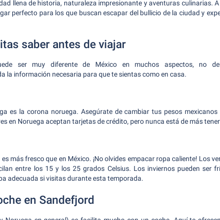
dad llena de historia, naturaleza impresionante y aventuras culinarias. A
ugar perfecto para los que buscan escapar del bullicio de la ciudad y ex
tas saber antes de viajar
ede ser muy diferente de México en muchos aspectos, no deb
 la información necesaria para que te sientas como en casa.
 es la corona noruega. Asegúrate de cambiar tus pesos mexicanos a
es en Noruega aceptan tarjetas de crédito, pero nunca está de más tener 
d es más fresco que en México. ¡No olvides empacar ropa caliente! Los v
lan entre los 15 y los 25 grados Celsius. Los inviernos pueden ser fr
opa adecuada si visitas durante esta temporada.
coche en Sandefjord