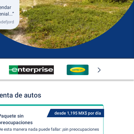
endar
ial...”
ndefjord
enta de autos
desde 1,195 MX$ por día
Paquete sin
preocupaciones
De esta manera nada puede fallar: ¡sin preocupaciones