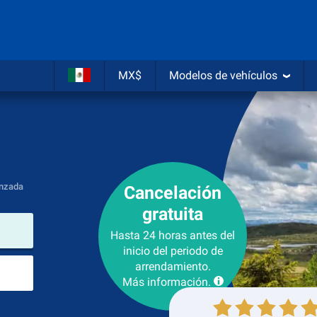
MX$
Modelos de vehículos
nzada
Cancelación
gratuita
lugar de arrendamiento
Hasta 24 horas antes del
inicio del periodo de
Lugar de devolución
arrendamiento.
Más información.
Recogida
Devolución