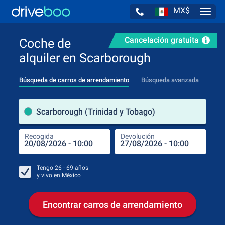
MX$
Navig
Cancelación gratuita
Coche de
alquiler en Scarborough
Búsqueda de carros de arrendamiento
Búsqueda avanzada
luga
Scarborough (Trinidad y Tobago)
Recogida
Devolución
Luga
Rec
Tengo
26 - 69
años
y vivo en
México
Encontrar carros de arrendamiento