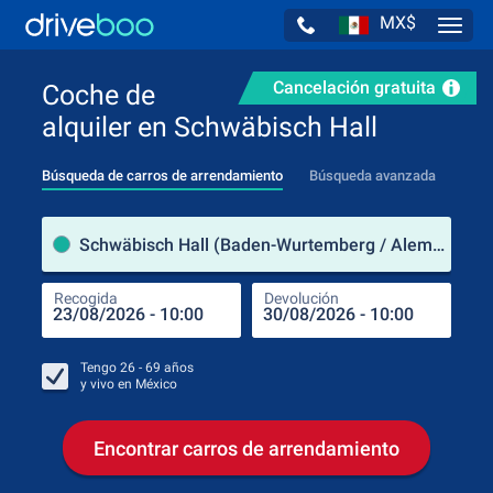
MX$
Navig
Cancelación gratuita
Coche de
alquiler en Schwäbisch Hall
Búsqueda de carros de arrendamiento
Búsqueda avanzada
luga
Schwäbisch Hall (Baden-Wurtemberg / Alemania)
Recogida
Devolución
Luga
Rec
Tengo
26 - 69
años
y vivo en
México
Encontrar carros de arrendamiento