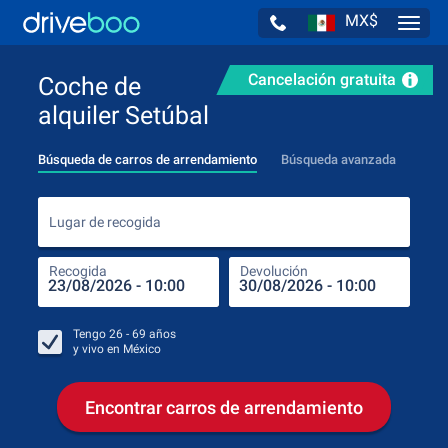
MX$
Navig
Cancelación gratuita
Coche de
alquiler Setúbal
Búsqueda de carros de arrendamiento
Búsqueda avanzada
Luga
Lugar de recogida
Recogida
Devolución
Luga
Rec
Tengo
26 - 69
años
y vivo en
México
Encontrar carros de arrendamiento