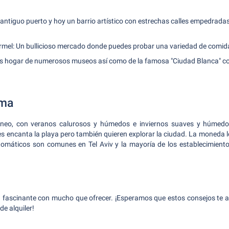
antiguo puerto y hoy un barrio artístico con estrechas calles empedradas
rmel: Un bullicioso mercado donde puedes probar una variedad de comida
es hogar de numerosos museos así como de la famosa "Ciudad Blanca" con
ima
áneo, con veranos calurosos y húmedos e inviernos suaves y húmedos
s encanta la playa pero también quieren explorar la ciudad. La moneda loc
utomáticos son comunes en Tel Aviv y la mayoría de los establecimiento
d fascinante con mucho que ofrecer. ¡Esperamos que estos consejos te a
de alquiler!