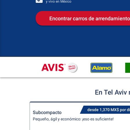
y vivo en
México
Encontrar carros de arrendamiento
En Tel Aviv
desde 1,370 MX$ por d
Subcompacto
Pequeño, ágil y económico: ¡eso es suficiente!