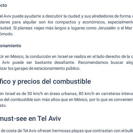
ecto
Tel Aviv puede ayudarte a descubrir la ciudad y sus alrededores de forma 
ares para alquilar son los compactos y económicos, especialment
ciudad. Si planeas viajes más largos a lugares como Jerusalén o el Ma
cómodo.
ionamiento
ir en México, la conducción en Israel se realiza en el lado derecho de la 
el Aviv puede ser bastante desafiante. Recomendamos buscar aloj
izar los garajes de estacionamiento público.
fico y precios del combustible
d en Israel es de 50 km/h en áreas urbanas, 80 km/h en carreteras inte
os del combustible son más altos que en México, por lo que es convenient
sto.
must-see en Tel Aviv
de costa de Tel Aviv ofrecen hermosas playas que contrastan con el bulli