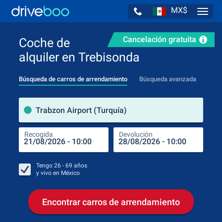
MX$
Navig
Cancelación gratuita
Coche de
alquiler en Trebisonda
Búsqueda de carros de arrendamiento
Búsqueda avanzada
luga
Trabzon Airport (Turquía)
Recogida
Devolución
Luga
Rec
Tengo
26 - 69
años
y vivo en
México
Encontrar carros de arrendamiento