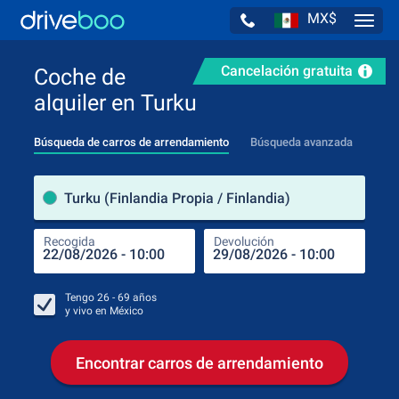
MX$
Navig
Cancelación gratuita
Coche de
alquiler en Turku
Búsqueda de carros de arrendamiento
Búsqueda avanzada
luga
Turku (Finlandia Propia / Finlandia)
Recogida
Devolución
Luga
Rec
Tengo
26 - 69
años
y vivo en
México
Encontrar carros de arrendamiento