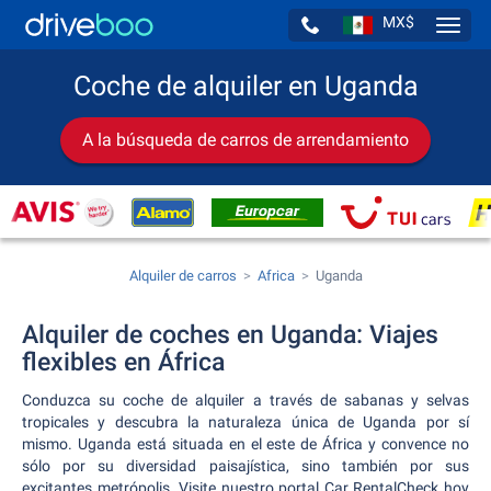
MX$
Navig
Coche de alquiler en Uganda
A la búsqueda de carros de arrendamiento
Alquiler de carros
Africa
Uganda
Alquiler de coches en Uganda: Viajes
flexibles en África
Conduzca su coche de alquiler a través de sabanas y selvas
tropicales y descubra la naturaleza única de Uganda por sí
mismo. Uganda está situada en el este de África y convence no
sólo por su diversidad paisajística, sino también por sus
excitantes metrópolis. Visite nuestro portal Car RentalCheck hoy