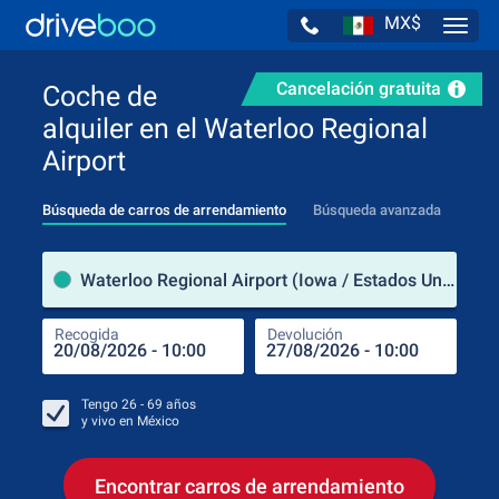
MX$
Navig
Cancelación gratuita
Coche de
alquiler en el Waterloo Regional
Airport
Búsqueda de carros de arrendamiento
Búsqueda avanzada
luga
Waterloo Regional Airport (Iowa / Estados Unidos de América)
Recogida
Devolución
Luga
Rec
Tengo
26 - 69
años
y vivo en
México
Encontrar carros de arrendamiento