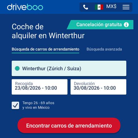
MX$
Navig
Cancelación gratuita
Coche de
alquiler en Winterthur
Búsqueda de carros de arrendamiento
Búsqueda avanzada
luga
Winterthur (Zúrich / Suiza)
Recogida
Devolución
Luga
Rec
Tengo
26 - 69
años
y vivo en
México
Encontrar carros de arrendamiento