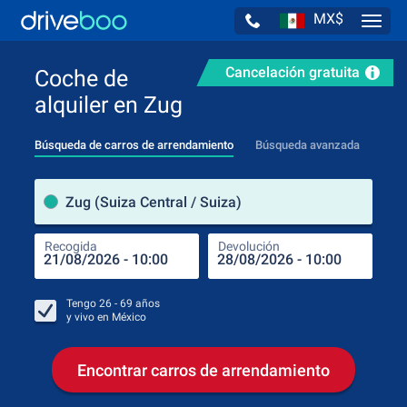
MX$
Navig
Cancelación gratuita
Coche de
alquiler en Zug
Búsqueda de carros de arrendamiento
Búsqueda avanzada
luga
Zug (Suiza Central / Suiza)
Recogida
Devolución
Luga
Rec
Tengo
26 - 69
años
y vivo en
México
Encontrar carros de arrendamiento