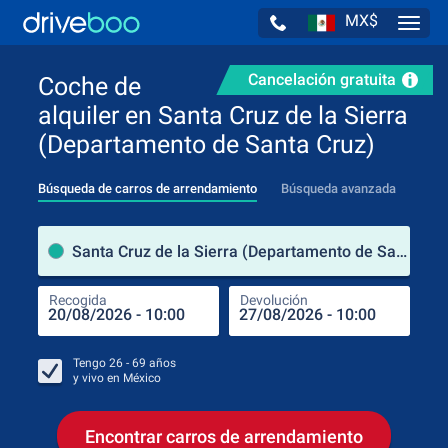
MX$
Navig
Cancelación gratuita
Coche de
alquiler en Santa Cruz de la Sierra
(Departamento de Santa Cruz)
Búsqueda de carros de arrendamiento
Búsqueda avanzada
luga
Santa Cruz de la Sierra (Departamento de Santa Cruz / Bolivia)
Recogida
Devolución
Luga
Rec
Tengo
26 - 69
años
y vivo en
México
Encontrar carros de arrendamiento