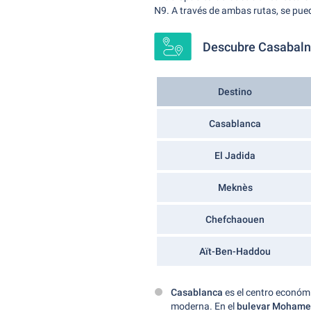
N9. A través de ambas rutas, se pued
Descubre Casabalnc
Destino
Casablanca
El Jadida
Meknès
Chefchaouen
Aït-Ben-Haddou
Casablanca
es el centro económ
moderna. En el
bulevar Mohame