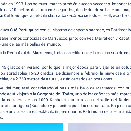
inada en 1993. Los no musulmanes también pueden acceder al imponente e
te de 210 metros de altura en 8 segundos, desde donde se tiene una magní
k's Café
, aunque la película clásica
Casablanca
se rodó en Hollywood, el c
tugués
Cité Portugaise
con su cisterna de aspecto sagrado, es Patrimoni
reales menos conocidas de Marruecos, junto con Fés, Marrakech y Rabat, 
una de las más bellas del mundo.
a la
Perla Azul de Marruecos
, todos los edificios de la medina son de colo
os 45 grados en verano, por lo que la mejor época para viajar es en oct
 agradables 15-20 grados. De diciembre a febrero, la nieve cae a gran
ichka
, de 2.260 metros de altura,
, están cerrados en ocasiones.
ivel del mar, está considerado el oasis más bello de Marruecos, con su
de aquí, viajará a la
Garganta del Todra
, uno de los cañones más impre
 la carretera de las 1000 Kasbahs, que atraviesa el
valle del Dades
 arcilla antiguos (Kasbahs) y pequeños pueblos de montaña. En plena cord
ios de arcilla, es un espectáculo impresionante, Patrimonio de la Human
s.