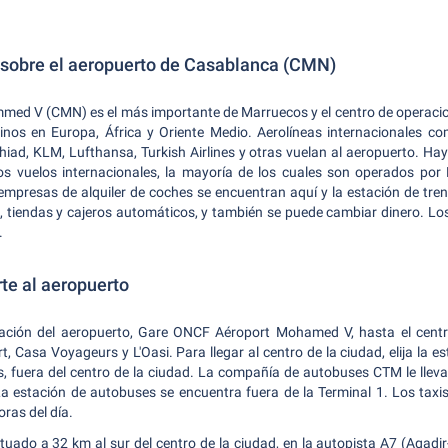
 sobre el aeropuerto de Casablanca (CMN)
ed V (CMN) es el más importante de Marruecos y el centro de operacion
inos en Europa, África y Oriente Medio. Aerolíneas internacionales com
 Ethiad, KLM, Lufthansa, Turkish Airlines y otras vuelan al aeropuerto. Ha
 los vuelos internacionales, la mayoría de los cuales son operados por
mpresas de alquiler de coches se encuentran aquí y la estación de tren 
 tiendas y cajeros automáticos, y también se puede cambiar dinero. Los
.
te al aeropuerto
tación del aeropuerto, Gare ONCF Aéroport Mohamed V, hasta el centr
, Casa Voyageurs y L'Oasi. Para llegar al centro de la ciudad, elija la es
rs, fuera del centro de la ciudad. La compañía de autobuses CTM le llev
La estación de autobuses se encuentra fuera de la Terminal 1. Los taxi
oras del día.
tuado a 32 km al sur del centro de la ciudad, en la autopista A7 (Agadir