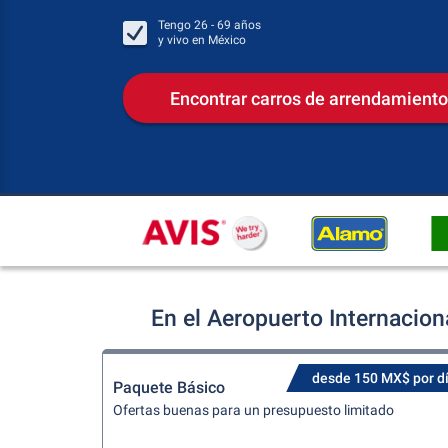
Tengo
26 - 69
años
y vivo en
México
Encontrar carros de arrendamiento
En el Aeropuerto Internacio
desde 150 MX$ por d
Paquete Básico
Ofertas buenas para un presupuesto limitado