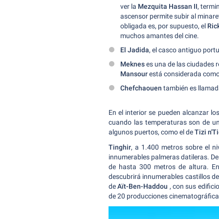
ver la
Mezquita Hassan II
, term
ascensor permite subir al minare
obligada es, por supuesto, el
Ric
muchos amantes del cine.
El Jadida
, el casco antiguo por
Meknes
es una de las ciudades 
Mansour
está considerada como 
Chefchaouen
también es llamad
En el interior se pueden alcanzar l
cuando las temperaturas son de unos
algunos puertos, como el de
Tizi n'T
Tinghir
, a 1.400 metros sobre el n
innumerables palmeras datileras. Des
de hasta 300 metros de altura. En
descubrirá innumerables castillos de
de
Aït-Ben-Haddou
, con sus edific
de 20 producciones cinematográfica