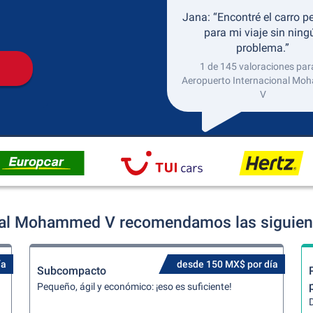
Recogida
Devolución
Jana: “Encontré el carro p
para mi viaje sin ning
problema.”
1 de 145 valoraciones para
Aeropuerto Internacional M
V
nal Mohammed V recomendamos las siguient
ía
desde 150 MX$ por día
Subcompacto
Pequeño, ágil y económico: ¡eso es suficiente!