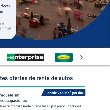
erfecto
ún
 el
ohammed
es ofertas de renta de autos
desde 245 MX$ por día
Paquete sin
preocupaciones
De esta manera nada puede fallar: ¡sin preocupaciones