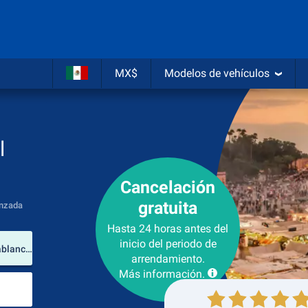
MX$
Modelos de vehículos
l
Cancelación
gratuita
nzada
Hasta 24 horas antes del
lugar de arrendamiento
inicio del periodo de
Aeropuerto Internacional Mohammed V (Casablanca-Settat / Marruecos)
arrendamiento.
Más información.
Lugar de devolución