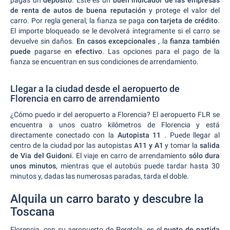
pagas un
depósito
. Este es un
buen indicador de las empresas
de renta de autos de buena reputación
y protege el valor del
carro. Por regla general, la fianza se paga
con tarjeta de crédito
.
El importe bloqueado se le devolverá íntegramente si el carro se
devuelve sin daños.
En casos excepcionales
, la
fianza también
puede
pagarse en
efectivo
. Las opciones para el pago de la
fianza se encuentran en sus condiciones de arrendamiento.
Llegar a la ciudad desde el aeropuerto de
Florencia en carro de arrendamiento
¿Cómo puedo ir del aeropuerto a Florencia? El aeropuerto FLR se
encuentra a unos cuatro kilómetros de Florencia y está
directamente conectado con la
Autopista 11
. Puede llegar al
centro de la ciudad por las autopistas
A11 y A1
y tomar la
salida
de Via del Guidoni
. El viaje en carro de arrendamiento
sólo dura
unos minutos
, mientras que el autobús puede tardar hasta 30
minutos y, dadas las numerosas paradas, tarda el doble.
Alquila un carro barato y descubre la
Toscana
Florencia, con su aeropuerto de Peretola, es el
punto de partida