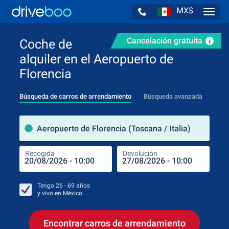
MX$
Navig
Cancelación gratuita
Coche de
alquiler en el Aeropuerto de
Florencia
Búsqueda de carros de arrendamiento
Búsqueda avanzada
luga
Aeropuerto de Florencia (Toscana / Italia)
Recogida
Devolución
Luga
Rec
Tengo
26 - 69
años
y vivo en
México
Encontrar carros de arrendamiento