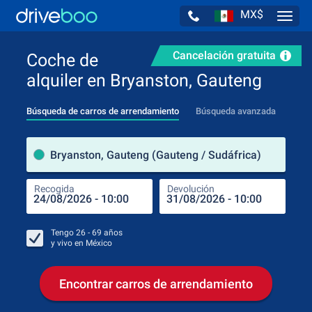
MX$
Navig
Cancelación gratuita
Coche de
alquiler en Bryanston, Gauteng
Búsqueda de carros de arrendamiento
Búsqueda avanzada
luga
Bryanston, Gauteng (Gauteng / Sudáfrica)
Recogida
Devolución
Luga
Rec
Tengo
26 - 69
años
y vivo en
México
Encontrar carros de arrendamiento