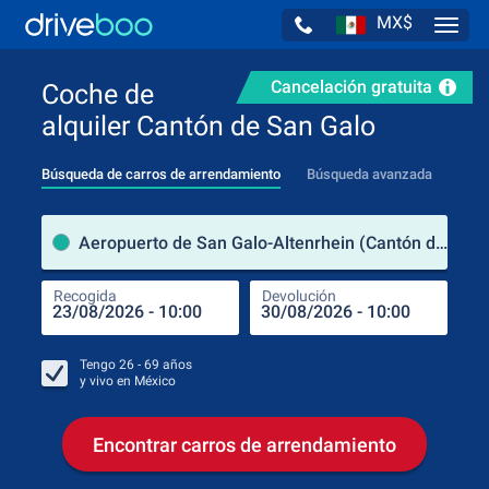
MX$
Navig
Cancelación gratuita
Coche de
alquiler Cantón de San Galo
Búsqueda de carros de arrendamiento
Búsqueda avanzada
luga
Aeropuerto de San Galo-Altenrhein (Cantón de San Galo / Suiza)
Recogida
Devolución
Luga
Rec
Tengo
26 - 69
años
y vivo en
México
Encontrar carros de arrendamiento