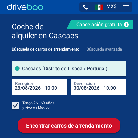
MX$
Navig
Cancelación gratuita
Coche de
alquiler en Cascaes
Búsqueda de carros de arrendamiento
Búsqueda avanzada
luga
Cascaes (Distrito de Lisboa / Portugal)
Recogida
Devolución
Luga
Rec
Tengo
26 - 69
años
y vivo en
México
Encontrar carros de arrendamiento