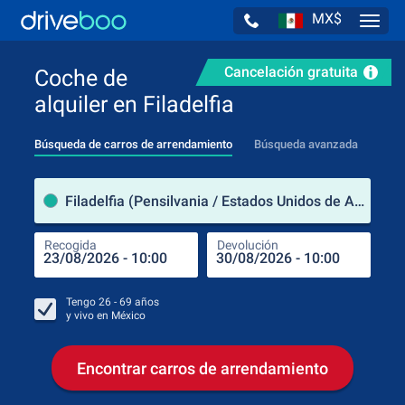
MX$
Navig
Cancelación gratuita
Coche de
alquiler en Filadelfia
Búsqueda de carros de arrendamiento
Búsqueda avanzada
luga
Filadelfia (Pensilvania / Estados Unidos de América)
Recogida
Devolución
Luga
Rec
Tengo
26 - 69
años
y vivo en
México
Encontrar carros de arrendamiento