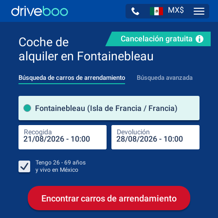
MX$
Navig
Cancelación gratuita
Coche de
alquiler en Fontainebleau
Búsqueda de carros de arrendamiento
Búsqueda avanzada
luga
Fontainebleau (Isla de Francia / Francia)
Recogida
Devolución
Luga
Rec
Tengo
26 - 69
años
y vivo en
México
Encontrar carros de arrendamiento