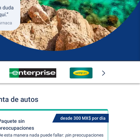
in duda
uí.”
árnaca
nta de autos
desde 300 MX$ por día
Paquete sin
preocupaciones
De esta manera nada puede fallar: ¡sin preocupaciones