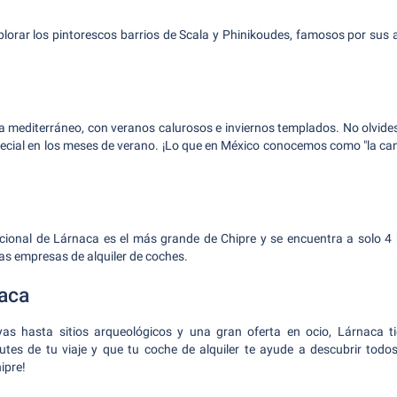
rar los pintorescos barrios de Scala y Phinikoudes, famosos por sus a
a mediterráneo, con veranos calurosos e inviernos templados. No olvides 
ecial en los meses de verano. ¡Lo que en México conocemos como "la caní
acional de Lárnaca es el más grande de Chipre y se encuentra a solo 4 
s empresas de alquiler de coches.
naca
s hasta sitios arqueológicos y una gran oferta en ocio, Lárnaca t
utes de tu viaje y que tu coche de alquiler te ayude a descubrir todos
ipre!