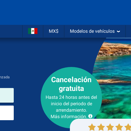
MX$
Modelos de vehículos
nzada
Cancelación
gratuita
lugar de arrendamiento
Hasta 24 horas antes del
inicio del periodo de
Lugar de devolución
arrendamiento.
Más información.
Recogida
Devolución