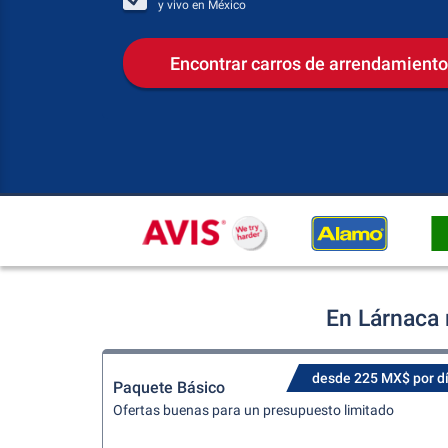
y vivo en
México
Encontrar carros de arrendamiento
En Lárnaca 
desde 225 MX$ por d
Paquete Básico
Ofertas buenas para un presupuesto limitado