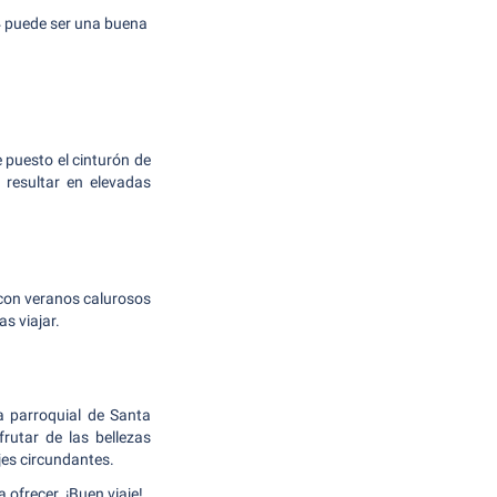
4 puede ser una buena
 puesto el cinturón de
 resultar en elevadas
 con veranos calurosos
s viajar.
a parroquial de Santa
rutar de las bellezas
jes circundantes.
 ofrecer. ¡Buen viaje!