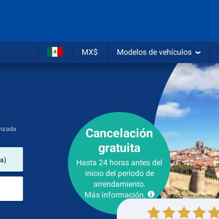
MX$
Modelos de vehículos
nzada
Cancelación
gratuita
lugar de arrendamiento
ña)
Hasta 24 horas antes del
inicio del periodo de
Lugar de devolución
arrendamiento.
Más información.
Recogida
Devolución