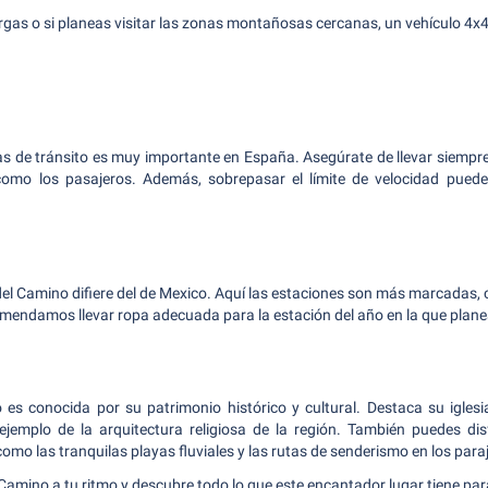
rgas o si planeas visitar las zonas montañosas cercanas, un vehículo 4x
as de tránsito es muy importante en España. Asegúrate de llevar siempre
como los pasajeros. Además, sobrepasar el límite de velocidad puede
 del Camino difiere del de Mexico. Aquí las estaciones son más marcadas,
comendamos llevar ropa adecuada para la estación del año en la que planea
 es conocida por su patrimonio histórico y cultural. Destaca su iglesi
ejemplo de la arquitectura religiosa de la región. También puedes disf
como las tranquilas playas fluviales y las rutas de senderismo en los para
Camino a tu ritmo y descubre todo lo que este encantador lugar tiene para