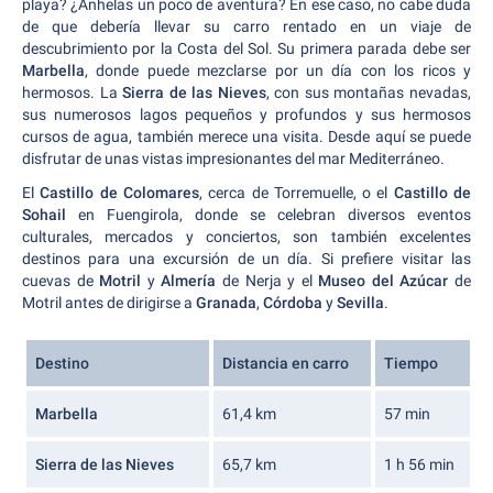
playa? ¿Anhelas un poco de aventura? En ese caso, no cabe duda
de que debería llevar su carro rentado en un viaje de
descubrimiento por la Costa del Sol. Su primera parada debe ser
Marbella
, donde puede mezclarse por un día con los ricos y
hermosos. La
Sierra de las Nieves
, con sus montañas nevadas,
sus numerosos lagos pequeños y profundos y sus hermosos
cursos de agua, también merece una visita. Desde aquí se puede
disfrutar de unas vistas impresionantes del mar Mediterráneo.
El
Castillo de Colomares
, cerca de Torremuelle, o el
Castillo de
Sohail
en Fuengirola, donde se celebran diversos eventos
culturales, mercados y conciertos, son también excelentes
destinos para una excursión de un día. Si prefiere visitar las
cuevas de
Motril
y
Almería
de Nerja y el
Museo del Azúcar
de
Motril antes de dirigirse a
Granada
,
Córdoba
y
Sevilla
.
Destino
Distancia en carro
Tiempo
Marbella
61,4 km
57 min
Sierra de las Nieves
65,7 km
1 h 56 min