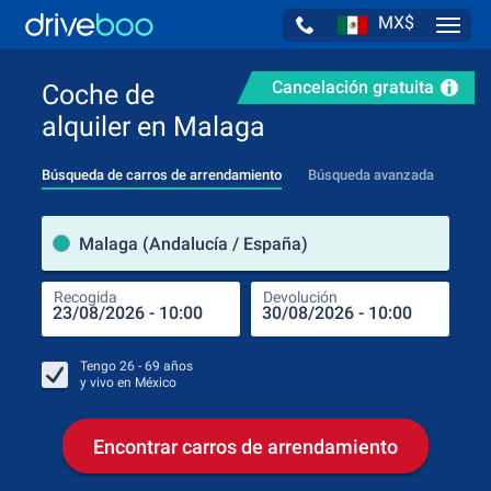
MX$
Navig
Cancelación gratuita
Coche de
alquiler en Malaga
Búsqueda de carros de arrendamiento
Búsqueda avanzada
luga
Malaga (Andalucía / España)
Recogida
Devolución
Luga
Rec
Tengo
26 - 69
años
y vivo en
México
Encontrar carros de arrendamiento