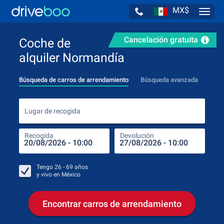
MX$
Navig
Cancelación gratuita
Coche de
alquiler Normandía
Búsqueda de carros de arrendamiento
Búsqueda avanzada
Luga
Lugar de recogida
Recogida
Devolución
Luga
Rec
Tengo
26 - 69
años
y vivo en
México
Encontrar carros de arrendamiento