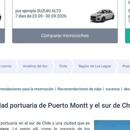
y
por ejemplo SUZUKI ALTO
7 días de 23.09 - 30.09.2026
7
Comparar microcoches
e carros
América del Sur
Chile
Región de Los Lagos
Puer
endaciones para la reservación
Recomendaciones de viaje
sucesos
des
dad portuaria de Puerto Montt y el sur de C
ortuaria en el sur de Chile y una ciudad que es
etera
. La gente allí, como la mayoría de los