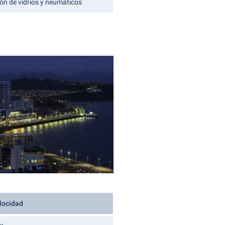
ón de vidrios y neumáticos
elocidad