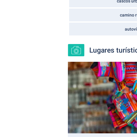
cascos ur
camino r
autov
Lugares turíst