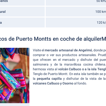
banos
50 km
ural
100 km
ía
120 k
icos de Puerto Montts en coche de alquiler
Visite el
mercado artesanal de Angelmó
, donde p
comprar o ver sus productos artesanales. Prue
que ofrecen en el mercado y disfrute del puer
salmonera y de la maravillosa cocina chilen
hermosa vista al
volcán Calbuco o a la isla Teng
Tenglo de Puerto Montt. En esta isla también se
la
pequeña capilla
y disfrutar de la vista de 
volcanes Calbuco y Osorno
al fondo.