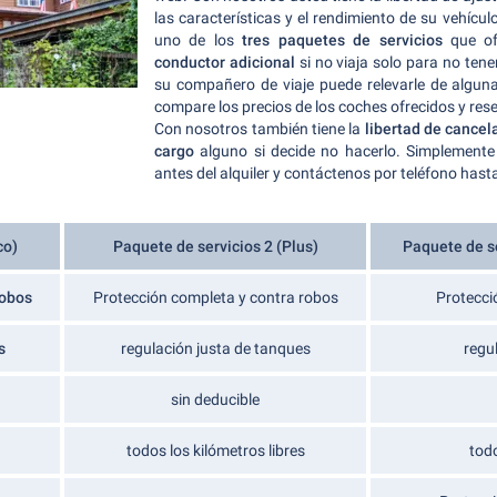
las características y el rendimiento de su vehícu
uno de los
tres paquetes de servicios
que of
conductor adicional
si no viaja solo para no tene
su compañero de viaje puede relevarle de algun
compare los precios de los coches ofrecidos y rese
Con nosotros también tiene la
libertad de cancela
cargo
alguno si decide no hacerlo. Simplemente
antes del alquiler y contáctenos por teléfono hasta
co)
Paquete de servicios 2 (Plus)
Paquete de se
robos
Protección completa y contra robos
Protecci
s
regulación justa de tanques
regu
sin deducible
todos los kilómetros libres
todo