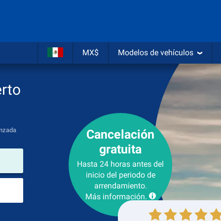
MX$
Modelos de vehículos
erto
nzada
Cancelación
gratuita
lugar de arrendamiento
Hasta 24 horas antes del
inicio del periodo de
Lugar de devolución
arrendamiento.
Más información.
Recogida
Devolución