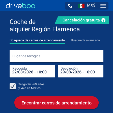
MX$
Navig
Cancelación gratuita
Coche de
alquiler Región Flamenca
Búsqueda de carros de arrendamiento
Búsqueda avanzada
Luga
Lugar de recogida
Recogida
Devolución
Luga
Rec
Tengo
26 - 69
años
y vivo en
México
Encontrar carros de arrendamiento