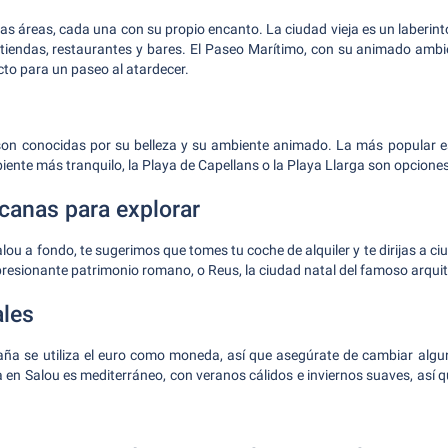
ias áreas, cada una con su propio encanto. La ciudad vieja es un laberint
 tiendas, restaurantes y bares. El Paseo Marítimo, con su animado amb
ecto para un paseo al atardecer.
son conocidas por su belleza y su ambiente animado. La más popular es
iente más tranquilo, la Playa de Capellans o la Playa Llarga son opciones
canas para explorar
alou a fondo, te sugerimos que tomes tu coche de alquiler y te dirijas a 
resionante patrimonio romano, o Reus, la ciudad natal del famoso arqui
ales
ña se utiliza el euro como moneda, así que asegúrate de cambiar algu
ma en Salou es mediterráneo, con veranos cálidos e inviernos suaves, así