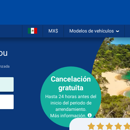
MX$
Modelos de vehículos
ou
nzada
Cancelación
lugar de arrendamiento
gratuita
Hasta 24 horas antes del
Lugar de devolución
inicio del periodo de
arrendamiento.
Más información.
Recogida
Devolución