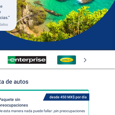
de
y
cias.”
Salou
ta de autos
desde 450 MX$ por día
Paquete sin
preocupaciones
De esta manera nada puede fallar: ¡sin preocupaciones