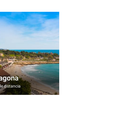
ragona
e distancia