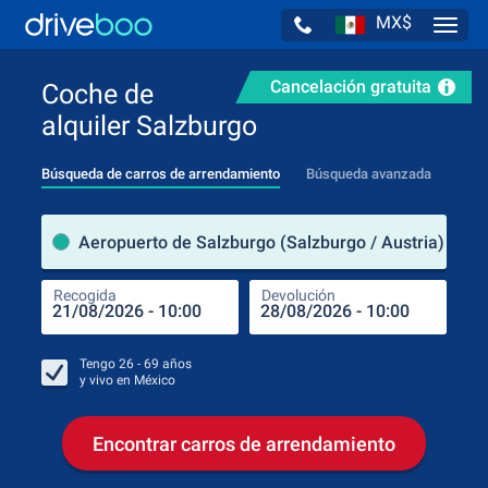
MX$
Navig
Cancelación gratuita
Coche de
alquiler Salzburgo
Búsqueda de carros de arrendamiento
Búsqueda avanzada
luga
Aeropuerto de Salzburgo (Salzburgo / Austria)
Recogida
Devolución
Luga
Rec
Tengo
26 - 69
años
y vivo en
México
Encontrar carros de arrendamiento