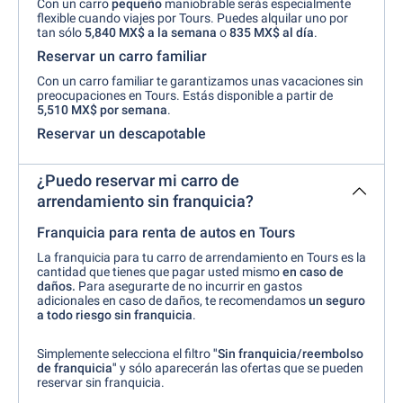
Con un carro
pequeño
maniobrable serás especialmente
flexible cuando viajes por Tours. Puedes alquilar uno por
tan sólo
5,840 MX$ a la semana
o
835 MX$ al día
.
Reservar un carro familiar
Con un carro familiar te garantizamos unas vacaciones sin
preocupaciones en Tours. Estás disponible a partir de
5,510 MX$
por
semana
.
Reservar un descapotable
¿Puedo reservar mi carro de
arrendamiento sin franquicia?
Franquicia para renta de autos en Tours
La franquicia para tu carro de arrendamiento en Tours es la
cantidad que tienes que pagar usted mismo
en caso de
daños.
Para asegurarte de no incurrir en gastos
adicionales en caso de daños, te recomendamos
un seguro
a todo riesgo sin
franquicia
.
Simplemente selecciona el filtro
"Sin franquicia/reembolso
de franquicia"
y sólo aparecerán las ofertas que se pueden
reservar sin franquicia.