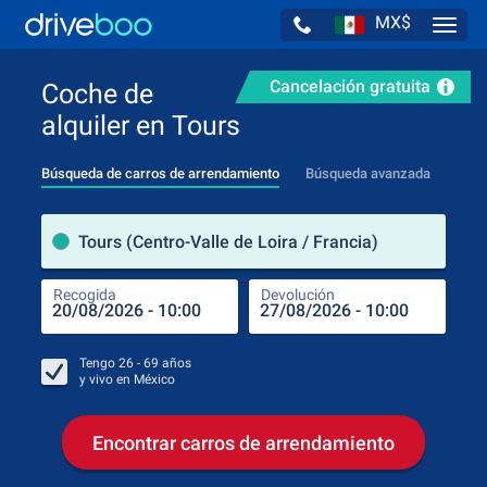
MX$
Navig
Cancelación gratuita
Coche de
alquiler en Tours
Búsqueda de carros de arrendamiento
Búsqueda avanzada
luga
Tours (Centro-Valle de Loira / Francia)
Recogida
Devolución
Luga
Rec
Tengo
26 - 69
años
y vivo en
México
Encontrar carros de arrendamiento