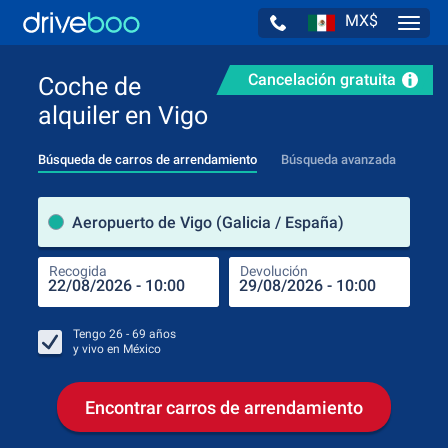
MX$
Navig
Cancelación gratuita
Coche de
alquiler en Vigo
Búsqueda de carros de arrendamiento
Búsqueda avanzada
luga
Aeropuerto de Vigo (Galicia / España)
Recogida
Devolución
Luga
Rec
Tengo
26 - 69
años
y vivo en
México
Encontrar carros de arrendamiento