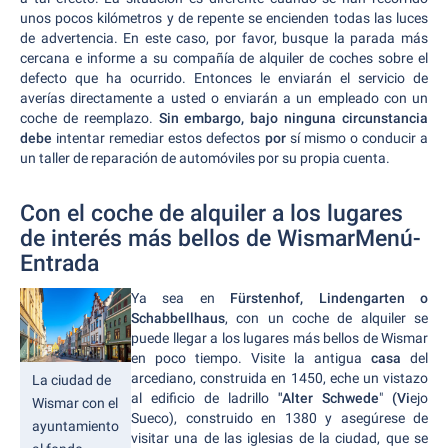
unos pocos kilómetros y de repente se encienden todas las luces
de advertencia. En este caso, por favor, busque la parada más
cercana e informe a su compañía de alquiler de coches sobre el
defecto que ha ocurrido. Entonces le enviarán el servicio de
averías directamente a usted o enviarán a un empleado con un
coche de reemplazo.
Sin embargo, bajo ninguna circunstancia
debe
intentar remediar estos defectos
por
sí mismo o conducir a
un taller de reparación de automóviles por su propia cuenta.
Con el coche de alquiler a los lugares
de interés más bellos de WismarMenú-
Entrada
Ya sea en
Fürstenhof, Lindengarten o
Schabbellhaus
, con un coche de alquiler se
puede llegar a los lugares más bellos de Wismar
en poco tiempo. Visite la antigua
casa
del
arcediano, construida en 1450, eche un vistazo
La ciudad de
al edificio de ladrillo
"Alter Schwede
"
(Vi
ejo
Wismar con el
Sueco), construido en 1380 y asegúrese de
ayuntamiento
visitar una de las iglesias de la ciudad, que se