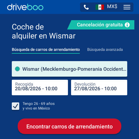
MX$
Navig
Cancelación gratuita
Coche de
alquiler en Wismar
Búsqueda de carros de arrendamiento
Búsqueda avanzada
luga
Wismar (Mecklemburgo-Pomerania Occidental / Alemania)
Recogida
Devolución
Luga
Rec
Tengo
26 - 69
años
y vivo en
México
Encontrar carros de arrendamiento