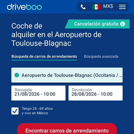
MX$
Navig
Cancelación gratuita
Coche de
alquiler en el Aeropuerto de
Toulouse-Blagnac
Búsqueda de carros de arrendamiento
Búsqueda avanzada
luga
Aeropuerto de Toulouse-Blagnac (Occitania / Francia)
Recogida
Devolución
Luga
Rec
Tengo
26 - 69
años
y vivo en
México
Encontrar carros de arrendamiento