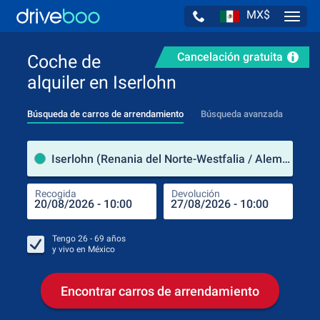
MX$
Navig
Cancelación gratuita
Coche de
alquiler en Iserlohn
Búsqueda de carros de arrendamiento
Búsqueda avanzada
luga
Iserlohn (Renania del Norte-Westfalia / Alemania)
Recogida
Devolución
Luga
Rec
Tengo
26 - 69
años
y vivo en
México
Encontrar carros de arrendamiento