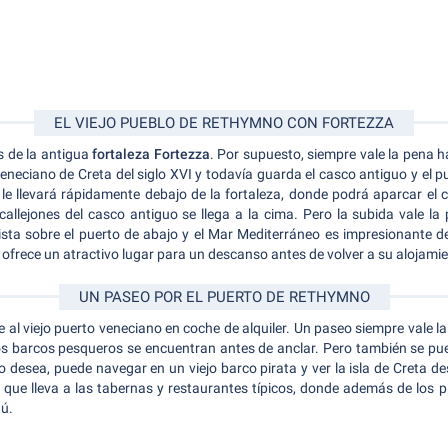
EL VIEJO PUEBLO DE RETHYMNO CON FORTEZZA
s de la antigua
fortaleza Fortezza
. Por supuesto, siempre vale la pena ha
veneciano de Creta del siglo XVI y todavía guarda el casco antiguo y el
le llevará rápidamente debajo de la fortaleza, donde podrá aparcar el c
callejones del casco antiguo
se llega a la cima. Pero la subida vale l
sta sobre el puerto de abajo y el Mar Mediterráneo es impresionante d
frece un atractivo lugar para un descanso antes de volver a su alojamien
UN PASEO POR EL PUERTO DE RETHYMNO
 al viejo puerto veneciano en coche de alquiler. Un paseo siempre vale l
s barcos pesqueros se encuentran antes de anclar. Pero también se p
 desea, puede navegar en un viejo barco pirata y ver la isla de Creta d
 que lleva a las tabernas y restaurantes típicos, donde además de los p
ú.