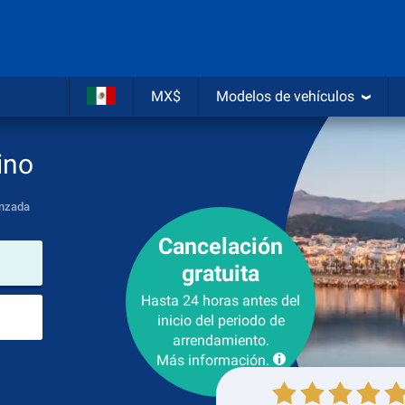
MX$
Modelos de vehículos
ino
nzada
Cancelación
lugar de arrendamiento
gratuita
Hasta 24 horas antes del
Lugar de devolución
inicio del periodo de
arrendamiento.
Más información.
Recogida
Devolución