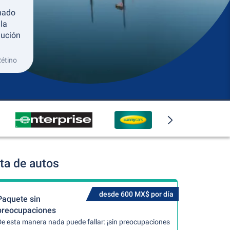
nado
la
lución
Rétino
ta de autos
desde 600 MX$ por día
Paquete sin
preocupaciones
De esta manera nada puede fallar: ¡sin preocupaciones