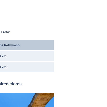
 Creta:
 de Rethymno
8 km.
0 km.
alrededores