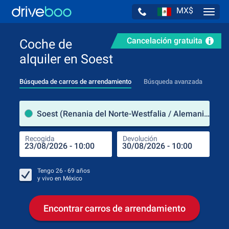
MX$
Navig
Cancelación gratuita
Coche de
alquiler en Soest
Búsqueda de carros de arrendamiento
Búsqueda avanzada
luga
Soest (Renania del Norte-Westfalia / Alemania)
Recogida
Devolución
Luga
Rec
Tengo
26 - 69
años
y vivo en
México
Encontrar carros de arrendamiento