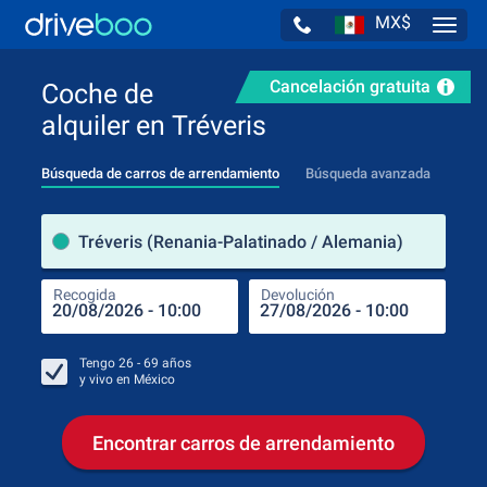
MX$
Navig
Cancelación gratuita
Coche de
alquiler en Tréveris
Búsqueda de carros de arrendamiento
Búsqueda avanzada
luga
Tréveris (Renania-Palatinado / Alemania)
Recogida
Devolución
Luga
Rec
Tengo
26 - 69
años
y vivo en
México
Encontrar carros de arrendamiento