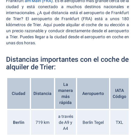
Frankfurt
am Main (FRA)
. Es el aeropuerto más grande cerca de la
ciudad y está conectado a muchos destinos nacionales e
internacionales. ¿A qué distancia está el aeropuerto de Frankfurt
de Trier? El aeropuerto de Frankfurt (FRA) está a unos 180
kilómetros de Trier. Aquí puede alquilar el coche de su elección a
un precio razonable y conducir directamente desde el aeropuerto
a Trier. Puedes llegar a la ciudad desde el aeropuerto en coche en
unas dos horas.
Distancias importantes con el coche de
alquiler de Trier:
La
manera
IATA
Ciudad
Distancia
Aeropuerto
más
Código
rápida
a través
Berlín
719 km
de A9 y
Berlín Tegel
TXL
A4