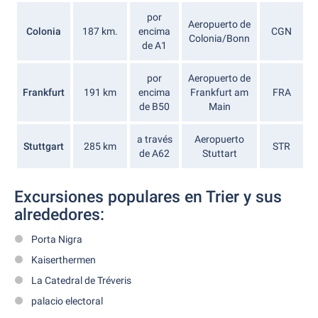
por
Aeropuerto de
Colonia
187 km.
encima
CGN
Colonia/Bonn
de A1
por
Aeropuerto de
Frankfurt
191 km
encima
Frankfurt am
FRA
de B50
Main
a través
Aeropuerto
Stuttgart
285 km
STR
de A62
Stuttart
Excursiones populares en Trier y sus
alrededores:
Porta Nigra
Kaiserthermen
La Catedral de Tréveris
palacio electoral