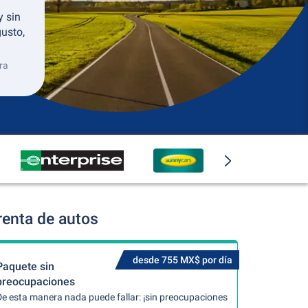
y sin
usto,
ra
renta de autos
desde 755 MX$ por día
Paquete sin
preocupaciones
De esta manera nada puede fallar: ¡sin preocupaciones