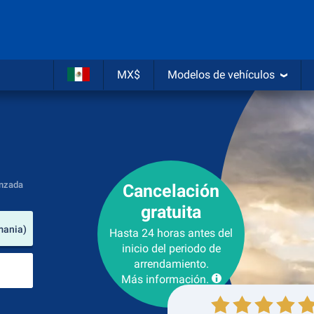
MX$
Modelos de vehículos
nzada
Cancelación
gratuita
lugar de arrendamiento
mania)
Hasta 24 horas antes del
inicio del periodo de
Lugar de devolución
arrendamiento.
Más información.
Recogida
Devolución