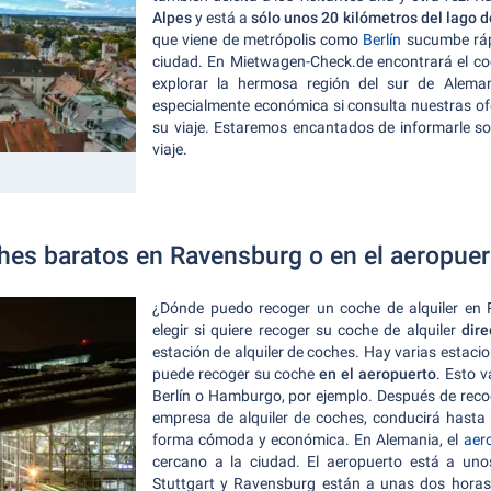
Alpes
y está a
sólo unos 20 kilómetros del lago 
que viene de metrópolis como
Berlín
sucumbe ráp
ciudad. En Mietwagen-Check.de encontrará el co
explorar la hermosa región del sur de Alema
especialmente económica si consulta nuestras of
su viaje. Estaremos encantados de informarle so
viaje.
ches baratos en Ravensburg o en el aeropuer
¿Dónde puedo recoger un coche de alquiler en R
elegir si quiere recoger su coche de alquiler
dir
estación de alquiler de coches. Hay varias estaci
puede recoger su coche
en el aeropuerto
. Esto v
Berlín o Hamburgo, por ejemplo. Después de recoge
empresa de alquiler de coches, conducirá hasta
forma cómoda y económica. En Alemania, el
aer
cercano a la ciudad. El aeropuerto está a uno
Stuttgart y Ravensburg están a unas dos horas 