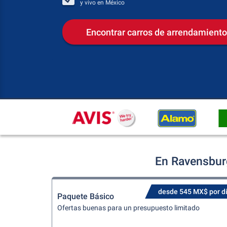
y vivo en
México
Encontrar carros de arrendamiento
En Ravensburg
desde 545 MX$ por d
Paquete Básico
Ofertas buenas para un presupuesto limitado