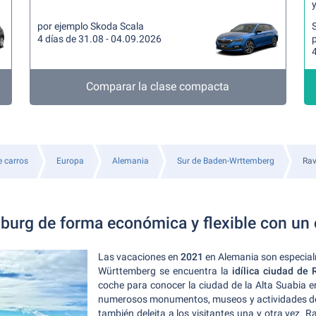
y
por ejemplo Skoda Scala
4 días de 31.08 - 04.09.2026
4
Comparar la clase compacta
e carros
Europa
Alemania
Sur de Baden-Wrttemberg
Rav
burg de forma económica y flexible con un 
Las vacaciones en
2021
en Alemania son especial
Württemberg se encuentra la
idílica ciudad de
coche para conocer la ciudad de la Alta Suabia e
numerosos monumentos, museos y actividades de o
también deleita a los visitantes una y otra vez. 